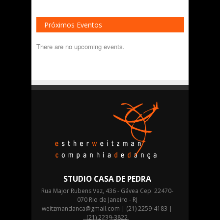
Próximos Eventos
There are no upcoming events.
STUDIO CASA DE PEDRA
Rua Major Rubens Vaz, 436 - Gávea Cep: 22470-
070 Rio de Janeiro - RJ
weitzmandanca@gmail.com
| (21) 2259-4183 |
(21) 2239-3822