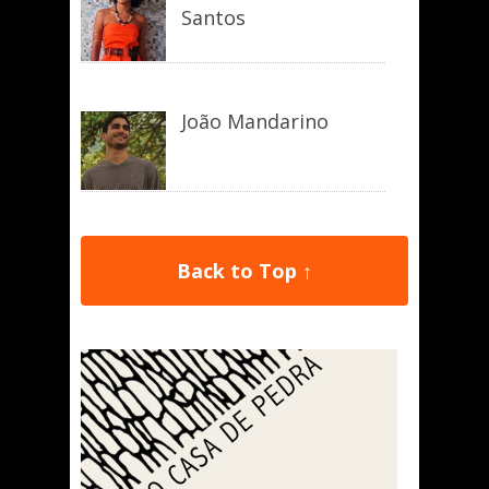
Santos
João Mandarino
Back to Top ↑